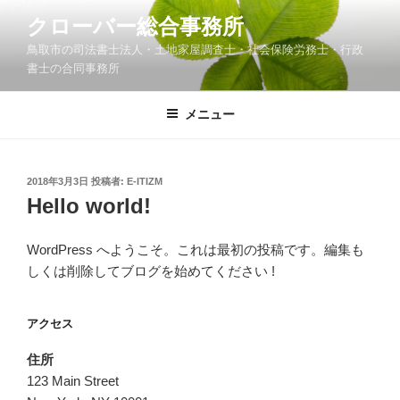
コ
クローバー総合事務所
ン
鳥取市の司法書士法人・土地家屋調査士・社会保険労務士・行政
テ
書士の合同事務所
ン
ツ
メニュー
へ
ス
キ
ッ
投
2018年3月3日
投稿者:
E-ITIZM
稿
Hello world!
プ
日:
WordPress へようこそ。これは最初の投稿です。編集も
しくは削除してブログを始めてください !
アクセス
住所
123 Main Street